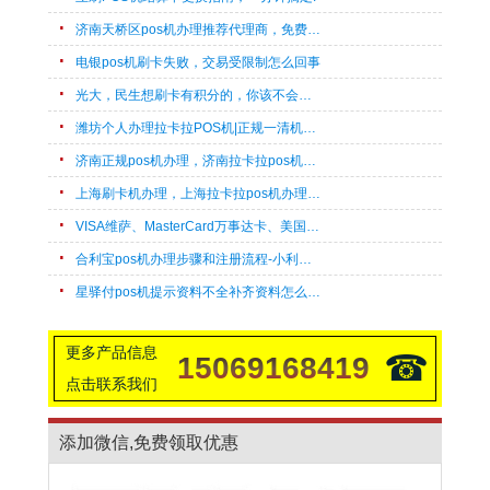
济南天桥区pos机办理推荐代理商，免费上门办理刷卡机！
电银pos机刷卡失败，交易受限制怎么回事
光大，民生想刷卡有积分的，你该不会不知这几款POS机带积分吧?
潍坊个人办理拉卡拉POS机|正规一清机速办
济南正规pos机办理，济南拉卡拉pos机上门办理流程
上海刷卡机办理，上海拉卡拉pos机办理，快速申请
VISA维萨、MasterCard万事达卡、美国运通卡、外币卡POS机刷卡pos机开通支持机型汇总
合利宝pos机办理步骤和注册流程-小利有客
星驿付pos机提示资料不全补齐资料怎么回事
更多产品信息
☎
15069168419
点击联系我们
添加微信,免费领取优惠