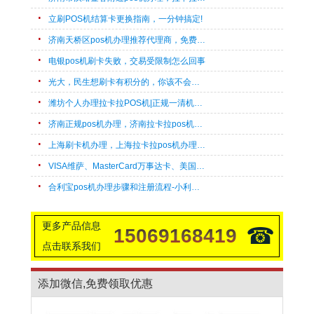
立刷POS机结算卡更换指南，一分钟搞定!
济南天桥区pos机办理推荐代理商，免费上门办理刷卡机！
电银pos机刷卡失败，交易受限制怎么回事
光大，民生想刷卡有积分的，你该不会不知这几款POS机带积分吧?
潍坊个人办理拉卡拉POS机|正规一清机速办
济南正规pos机办理，济南拉卡拉pos机上门办理流程
上海刷卡机办理，上海拉卡拉pos机办理，快速申请
VISA维萨、MasterCard万事达卡、美国运通卡、外币卡POS机刷卡pos机开通支持机型汇总
合利宝pos机办理步骤和注册流程-小利有客
更多产品信息
☎
15069168419
点击联系我们
添加微信,免费领取优惠