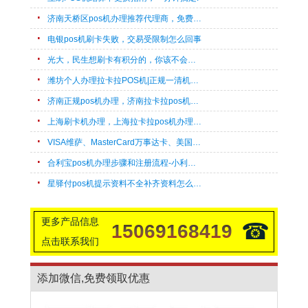
济南天桥区pos机办理推荐代理商，免费上门办理刷卡机！
电银pos机刷卡失败，交易受限制怎么回事
光大，民生想刷卡有积分的，你该不会不知这几款POS机带积分吧?
潍坊个人办理拉卡拉POS机|正规一清机速办
济南正规pos机办理，济南拉卡拉pos机上门办理流程
上海刷卡机办理，上海拉卡拉pos机办理，快速申请
VISA维萨、MasterCard万事达卡、美国运通卡、外币卡POS机刷卡pos机开通支持机型汇总
合利宝pos机办理步骤和注册流程-小利有客
星驿付pos机提示资料不全补齐资料怎么回事
更多产品信息
☎
15069168419
点击联系我们
添加微信,免费领取优惠